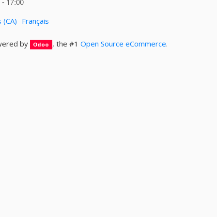
- 17:00
s (CA)
Français
ered by
, the #1
Open Source eCommerce
.
Odoo