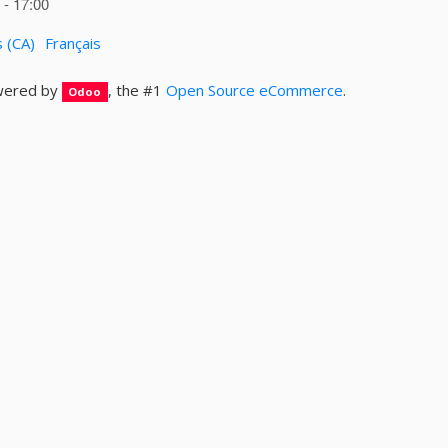
- 17:00
s (CA)
Français
ered by
, the #1
Open Source eCommerce
.
Odoo