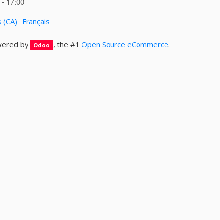
- 17:00
s (CA)
Français
ered by
, the #1
Open Source eCommerce
.
Odoo