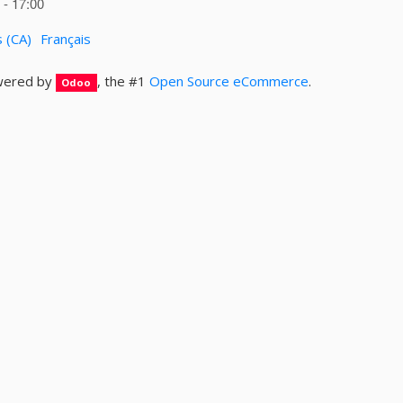
- 17:00
s (CA)
Français
ered by
, the #1
Open Source eCommerce
.
Odoo