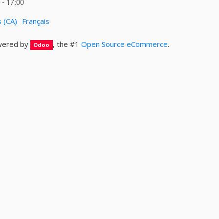
- 17:00
s (CA)
Français
ered by
, the #1
Open Source eCommerce
.
Odoo