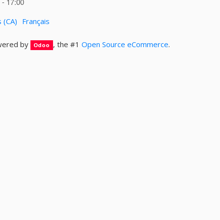
- 17:00
s (CA)
Français
ered by
, the #1
Open Source eCommerce
.
Odoo