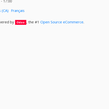
- 17:00
s (CA)
Français
ered by
, the #1
Open Source eCommerce
.
Odoo