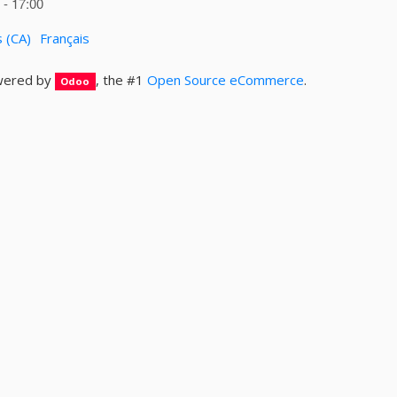
- 17:00
s (CA)
Français
ered by
, the #1
Open Source eCommerce
.
Odoo