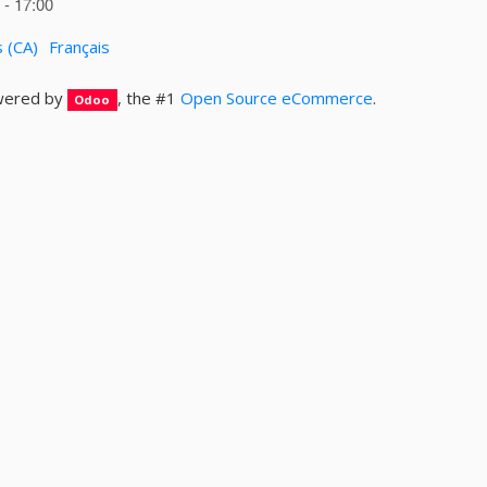
- 17:00
s (CA)
Français
ered by
, the #1
Open Source eCommerce
.
Odoo